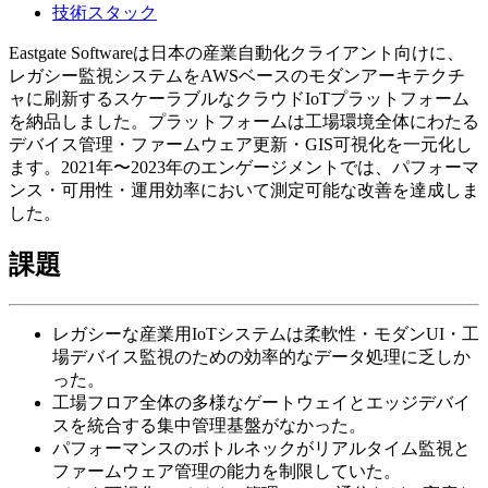
技術スタック
Eastgate Softwareは日本の産業自動化クライアント向けに、
レガシー監視システムをAWSベースのモダンアーキテクチ
ャに刷新するスケーラブルなクラウドIoTプラットフォーム
を納品しました。プラットフォームは工場環境全体にわたる
デバイス管理・ファームウェア更新・GIS可視化を一元化し
ます。2021年〜2023年のエンゲージメントでは、パフォーマ
ンス・可用性・運用効率において測定可能な改善を達成しま
した。
課題
レガシーな産業用IoTシステムは柔軟性・モダンUI・工
場デバイス監視のための効率的なデータ処理に乏しか
った。
工場フロア全体の多様なゲートウェイとエッジデバイ
スを統合する集中管理基盤がなかった。
パフォーマンスのボトルネックがリアルタイム監視と
ファームウェア管理の能力を制限していた。