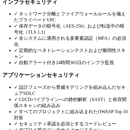
インフラセキュリティ
✓
ネットワーク分離とファイアウォールルールを備え
たプライベートVPC
✓
保存データの暗号化（AES-256）および転送中の暗
号化（TLS 1.3）
✓
全システムに適用される多要素認証（MFA）の必須
化
✓
定期的なペネトレーションテストおよび脆弱性スキ
ャン
✓
自動アラート付き24時間365日のインフラ監視
アプリケーションセキュリティ
✓
設計フェーズから脅威モデリングを組み込んだセキ
ュアSDLC
✓
CI/CDパイプラインへの静的解析（SAST）と依存関
係スキャンの組み込み
✓
すべてのプロジェクトに組み込まれたOWASP Top 10
対策
✓
セキュリティ承認を必須とするコードレビュー
✓
デプロイ前のコンテナイメージスキャン