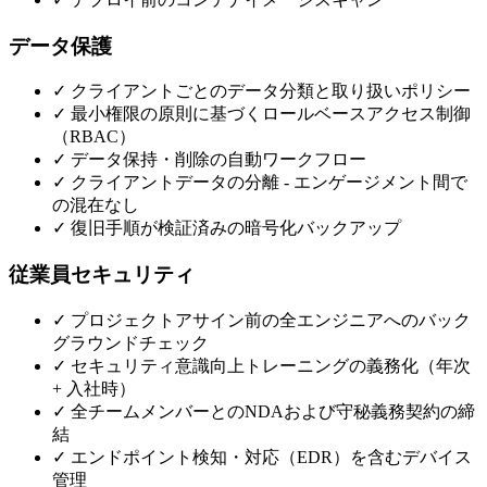
データ保護
✓
クライアントごとのデータ分類と取り扱いポリシー
✓
最小権限の原則に基づくロールベースアクセス制御
（RBAC）
✓
データ保持・削除の自動ワークフロー
✓
クライアントデータの分離 - エンゲージメント間で
の混在なし
✓
復旧手順が検証済みの暗号化バックアップ
従業員セキュリティ
✓
プロジェクトアサイン前の全エンジニアへのバック
グラウンドチェック
✓
セキュリティ意識向上トレーニングの義務化（年次
+ 入社時）
✓
全チームメンバーとのNDAおよび守秘義務契約の締
結
✓
エンドポイント検知・対応（EDR）を含むデバイス
管理